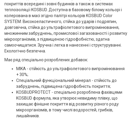
покриттів всередині і зовні будинків а також в системах
теплоізоляції KOSBUD. Доступна в базовому білому кольорі і
колерована в масі згідно палітрі кольорів KOSBUD Сolor
SYSTEM. Високоеластичного, стійка до ударів і подряпин,
довговічна, стійка до ультрафіолетового випромінювання,
множинним забруднень, промислової загазованості і розвитку
мікроорганізмів, з підвищеною гідрофобністю, здатна
самоочищатися. Зручна і легка в нанесенні і структуруванні.
Екологічно безпечна.
Має ряд спеціально розроблених добавок:
MIKA - стійкість до ультрафіолетового випромінювання
+ 30%;
Спеціальний функціональний мінерал - стійкість до
забруднень, підвищена гідрофобність покриття;
KOSBUDPROTECT - спеціально розроблена фахівцями
KOSBUD формула, яка утворює невидиму плівку, що
захищає фінішне покриття від розвитку різного роду
мікроорганізмів, в тому числі водоростей, грибків,
лишайників.