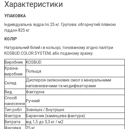
Характеристики
УПАКОВКА
Індивідуальна: відра по 25 кг. Групова: обгорнутий плівкою
піддон 825 кг
КОЛІР
Натуральний білий і в кольорі, тонованому згідно палітри
KOSBUD COLOR SYSTEM, або поданому зразку.
Виробник
KOSBUD
Країна-
Польща
виробник
Дисперсія силіконових смол з мінеральними
Склад
наповнювачами та модифікаторами
Вид
Фактурна
Спосіб
Ручний
нанесення
Тип робіт
Зовнішні / Внутрішні
Фактура
Баранчик (камінцева фактура)
Витрата
від 1,5 до 3,3 кг / м2
Фасовка
25 кг