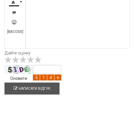




[BBCODE]
Дайте оцінку:
Оновити
НАПИСАТИ ВІДГУК