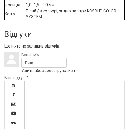
Фракція
1,0 -1,5 - 2,0 мм
Білий / в кольорі, згідно палітри KOSBUD COLOR
Колір
SYSTEM
Відгуки
Ще ніхто не залишив відгуків.
Ваше ім'я:
Увійти
або
зареєструватися
Ваш відгук:
*




