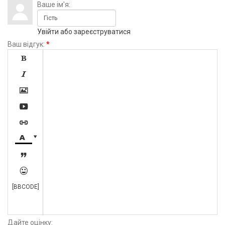
Ваше ім'я:
Увійти
або
зареєструватися
Ваш відгук:
*









[BBCODE]
Дайте оцінку: