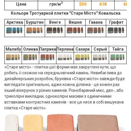
2
Цена
грн/м
550
618
685
Кольори Тротуарной плитки "Старе Місто
" Ковальска
Арктика
Бурштин
Венге
Вишня
Гавана
Графит
Малибу
Оликва
Паприка
Перлина
Сахара
Серый
Тайга
«Старе місто» - плитка цієї форми має закруглені кути, що
робить її схожою на середньовічний камінь. Невибаглива до
дизайнерських розробок, бруківка «Старе місто» завжди буде
виглядати оригінально, адже кожна ділянка - це кожен раз
інший візерунок з різних каменів. Різнобарвний мікс, дво-, або
триколірні викладки, одноколірні масиви з одиничними
вставками контрастних каменів - все це несе в собі вишукана
плитка «Старе місто».