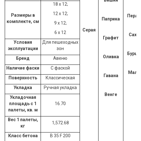
18 х 12;
12 х 12;
Размеры в
Перли
Паприка
комплекте, см
9 х 12;
Серая
6 х 12
Саха
Графит
Условия
Для пешеходных
эксплуатации
зон
Буршт
Оливка
Бренд
Авеню
Наличие фаски
С фаской
Мали
Гавана
Поверхность
Классическая
Укладка
Ручная укладка
Венге
Укладочная
площадь с 1
16.70
палеты, кв. м
Вес 1 палеты,
1,572.68
кг
Класс бетона
В 35 F 200