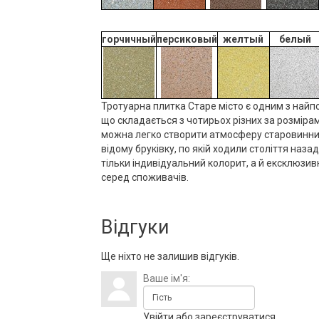
горчичный
персиковый
желтый
белый
Тротуарна плитка
Старе місто є одним з найп
що складається з чотирьох різних за розмір
можна легко створити атмосферу старовинних 
відому бруківку, по якій ходили століття наз
тільки індивідуальний колорит, а й ексклюзив
серед споживачів.
Відгуки
Ще ніхто не залишив відгуків.
Ваше ім'я:
Увійти
або
зареєструватися