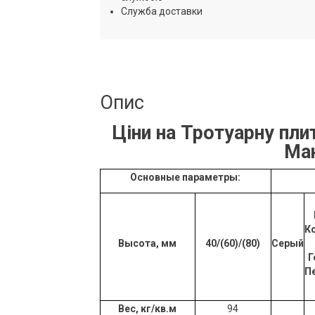
Служба доставки
Опис
Ціни на Тротуарну пли
Ма
Основные параметры:
К
Высота, мм
40/(60)/(80)
Серый
Г
П
Вес, кг/кв.м
94