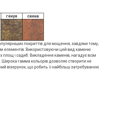
генуя
сиена
опулярніших покриттів для мощення, завдяки тому,
ами елементів. Використовуючи цей вид каменю
площ і садиб. Викладення каменів, нагадує всім
ад. Широка гамма кольорів дозволяє створити не
ний візерунок, що робить її найбільш затребуваною