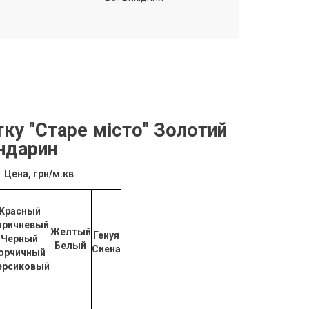
тку "Старе місто
" Золотий
ндарин
Цена, грн/м.кв
Красный
оричневый
Желтый
Генуя
Черный
Белый
Сиена
орчичный
ерсиковый