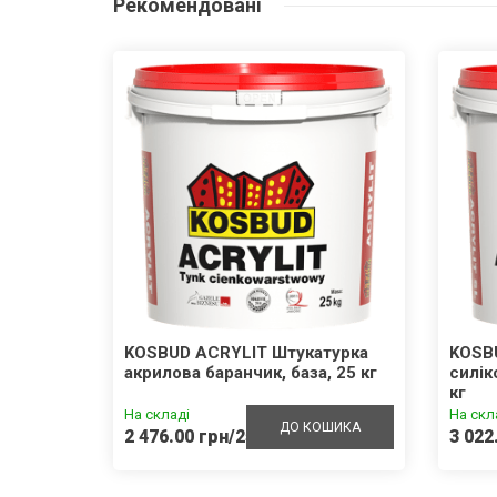
Рекомендовані
внотіла
KOSBUD ACRYLIT Штукатурка
KOSB
акрилова баранчик, база, 25 кг
силік
кг
На складі
На скл
ШИКА
ДО КОШИКА
2 476.00 грн/25кг
3 022