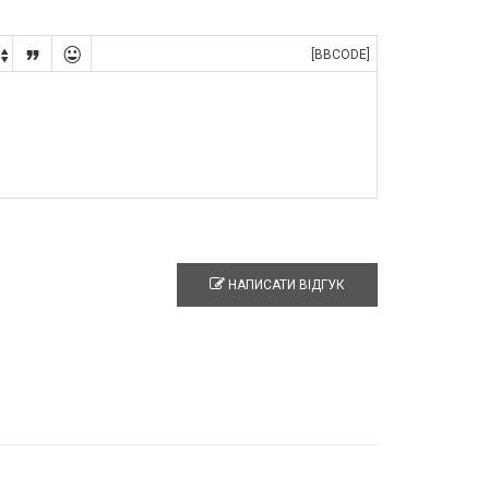


[BBCODE]

НАПИСАТИ ВІДГУК