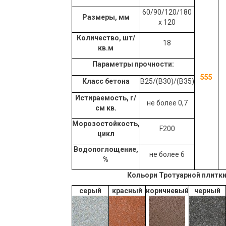
60/90/120/180
Размеры, мм
х 120
Количество, шт/
18
кв.м
Параметры прочности:
555
Класс бетона
B25/(B30)/(B35)
Истираемость, г/
не более 0,7
см кв.
Морозостойкость,
F200
цикл
Водопоглощение,
не более 6
%
Кольори Тротуарной плитки
серый
красный
коричневый
черный