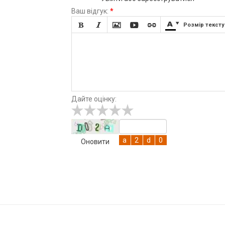
Ваш відгук:
*







Розмір тексту
Дайте оцінку:
Оновити