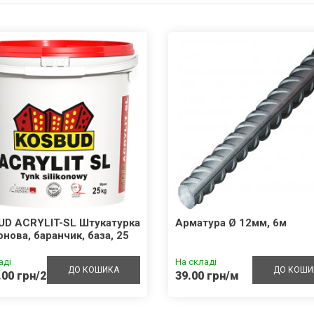
UD ACRYLIT-SL Штукатурка
Арматура Ø 12мм, 6м
онова, баранчик, база, 25
аді
На складі
ДО КОШИКА
ДО КОШИ
.00 грн/25кг
39.00 грн/м