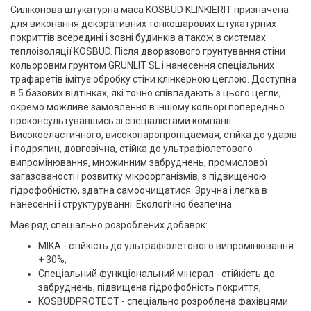
Силіконова штукатурна маса KOSBUD KLINKIERIT призначена
для виконання декоративних тонкошарових штукатурних
покриттів всередині і зовні будинків а також в системах
теплоізоляції KOSBUD. Після дворазового грунтування стіни
кольоровим грунтом GRUNLIT SL і нанесення спеціальних
трафаретів імітує обробку стіни клінкерною цеглою. Доступна
в 5 базових відтінках, які точно співпадають з цього цегли,
окремо можливе замовлення в іншому кольорі попередньо
проконсультувавшись зі спеціалістами компанії.
Високоеластичного, високопаропроніцаемая, стійка до ударів
і подряпин, довговічна, стійка до ультрафіолетового
випромінювання, множинним забруднень, промислової
загазованості і розвитку мікроорганізмів, з підвищеною
гідрофобністю, здатна самоочищатися. Зручна і легка в
нанесенні і структуруванні. Екологічно безпечна.
Має ряд спеціально розроблених добавок:
MIKA - стійкість до ультрафіолетового випромінювання
+ 30%;
Спеціальний функціональний мінерал - стійкість до
забруднень, підвищена гідрофобність покриття;
KOSBUDPROTECT - спеціально розроблена фахівцями