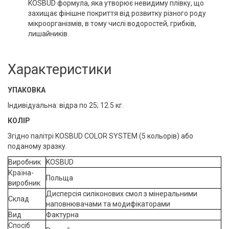
KOSBUD формула, яка утворює невидиму плівку, що
захищає фінішне покриття від розвитку різного роду
мікроорганізмів, в тому числі водоростей, грибків,
лишайників.
Характеристики
УПАКОВКА
Індивідуальна: відра по 25; 12.5 кг.
КОЛІР
Згідно палітрі KOSBUD COLOR SYSTEM (5 кольорів) або
поданому зразку.
Виробник
KOSBUD
Країна-
Польща
виробник
Дисперсія силіконових смол з мінеральними
Склад
наповнювачами та модифікаторами
Вид
Фактурна
Спосіб