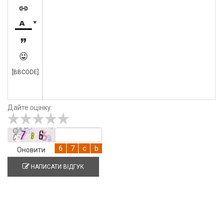





[BBCODE]
Дайте оцінку:
Оновити
НАПИСАТИ ВІДГУК