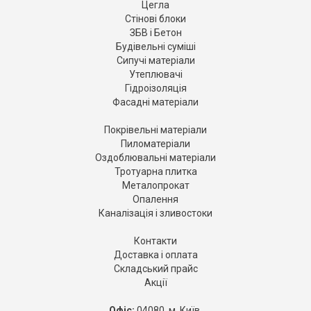
Цегла
Стінові блоки
ЗБВ і Бетон
Будівельні суміші
Сипучі матеріали
Утеплювачі
Гідроізоляція
Фасадні матеріали
Покрівельні матеріали
Пиломатеріали
Оздоблювальні матеріали
Тротуарна плитка
Металопрокат
Опалення
Каналізація і зливостоки
Контакти
Доставка і оплата
Складський прайс
Акції
Офіс:
04080, м. Київ,