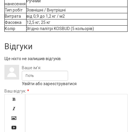
Ручний
нанесення
Тип робіт
Зовнішні / Внутрішні
Витрата
від 0,9 до 1,2 кг / м2
Фасовка
12,5 кг; 25 кг
Колір
Згідно палітрі KOSBUD (5 кольорів)
Відгуки
Ще ніхто не залишив відгуків.
Ваше ім'я:
Увійти
або
зареєструватися
Ваш відгук:
*



