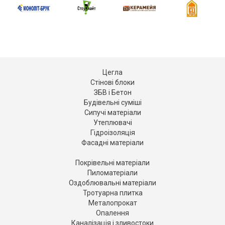
Цегла
Стінові блоки
ЗБВ і Бетон
Будівельні суміші
Сипучі матеріали
Утеплювачі
Гідроізоляція
Фасадні матеріали
Покрівельні матеріали
Пиломатеріали
Оздоблювальні матеріали
Тротуарна плитка
Металопрокат
Опалення
Каналізація і зливостоки