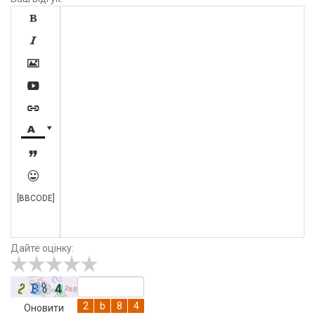









[BBCODE]
Дайте оцінку:
Оновити