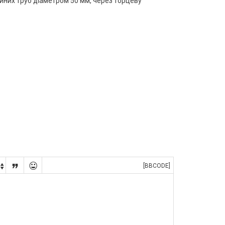
йних труб діаметром 50 мм, через торцеву


[BBCODE]
