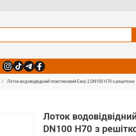
Лоток водовідвідний пластиковий Easy 2 DN100 H70 з решітко
Лоток водовідвідний
DN100 H70 з решітк