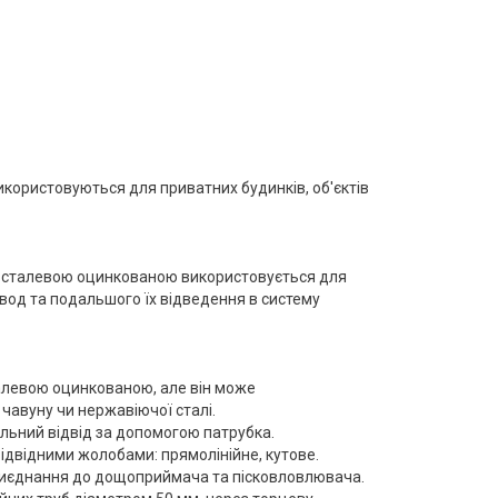
використовуються для приватних будинків, об'єктів
ю сталевою оцинкованою використовується для
 вод та подальшого їх відведення в систему
алевою оцинкованою, але він може
чавуну чи нержавіючої сталі.
альний відвід за допомогою патрубка.
ідвідними жолобами: прямолінійне, кутове.
риєднання до дощоприймача та пісковловлювача.