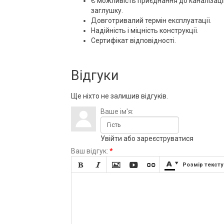
Є можливість приєднання до каналізаці
заглушку.
Довготривалий термін експлуатації.
Надійність і міцність конструкції.
Сертифікат відповідності.
Відгуки
Ще ніхто не залишив відгуків.
Ваше ім'я:
Увійти
або
зареєструватися
Ваш відгук:
*







Розмір тексту