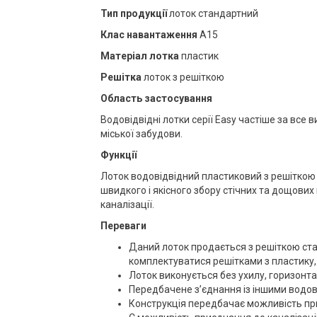
Тип продукції
лоток стандартний
Клас навантаження
А15
Матеріал лотка
пластик
Решітка
лоток з решіткою
Область застосування
Водовідвідні лотки серії Easy частіше за все 
міської забудови.
Функції
Лоток водовідвідний пластиковий з решітко
швидкого і якісного збору стічних та дощових
каналізації.
Переваги
Даний лоток продається з решіткою ст
комплектуватися решітками з пластику, 
Лоток виконується без ухилу, горизонт
Передбачене з’єднання із іншими водов
Конструкція передбачає можливість п