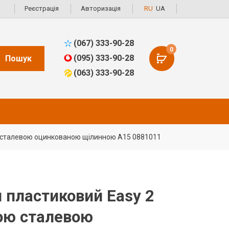
Реєстрація
Авторизація
RU
UA
(067) 333-90-28
0
(095) 333-90-28
Пошук
(063) 333-90-28
ю сталевою оцинкованою щілинною А15 0881011
 пластиковий Easy 2
ою сталевою