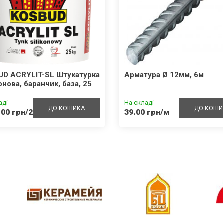
UD ACRYLIT-SL Штукатурка
Арматура Ø 12мм, 6м
онова, баранчик, база, 25
аді
На складі
ДО КОШИКА
ДО КОШИ
.00 грн/25кг
39.00 грн/м