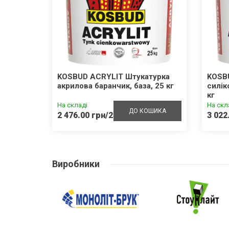
внотіла
KOSBUD ACRYLIT Штукатурка
KOSB
акрилова баранчик, база, 25 кг
силік
кг
На складі
На скл
ШИКА
ДО КОШИКА
2 476.00 грн/25кг
3 022
Виробники