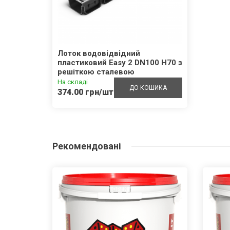
Лоток водовідвідний
пластиковий Easy 2 DN100 H70 з
решіткою сталевою
оцинкованою щілинною А15
На складі
ДО КОШИКА
0881011
374.00 грн/шт.
Рекомендовані