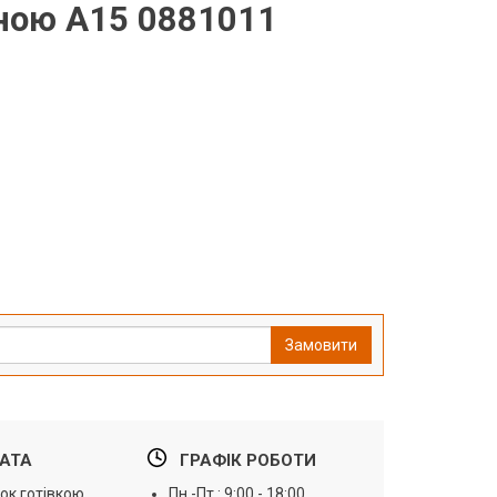
ною А15 0881011
Замовити
АТА
ГРАФІК РОБОТИ
ок готівкою
Пн.-Пт.: 9:00 - 18:00