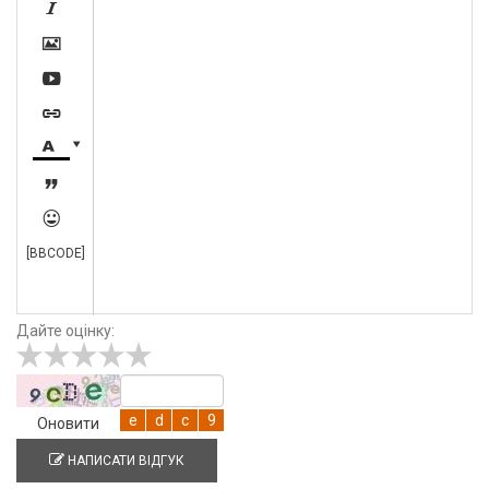








[BBCODE]
Дайте оцінку:
Оновити
НАПИСАТИ ВІДГУК