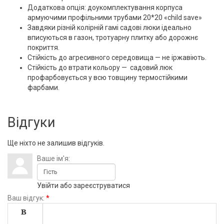
Додаткова опція: доукомплектування корпуса
армуючими профільними трубами 20*20 «child save»
Завдяки різній колірній гамі садові люки ідеально
вписуються в газон, тротуарну плитку або дорожнє
покриття.
Стійкість до агресивного середовища — не іржавіють.
Стійкість до втрати кольору — садовий люк
профарбовується у всю товщину термостійкими
фарбами.
Відгуки
Ще ніхто не залишив відгуків.
Ваше ім'я:
Увійти
або
зареєструватися
Ваш відгук:
*
