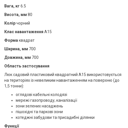
Вага, кг
6.5
Висота, мм
80
Колір
чорний
Клас навантаження
А15
Форма
квадрат
Ширина, мм
700
Довжина, мм
700
Область застосування
Люк садовий пластиковий квадратний А15 використовується
на територіях із невеликим навантаженням на поверхню (до
1,5 тонни):
оглядові кабельні колодязі
мережі газопроводу, каналізації
зони зелених насаджень
пішохідні та паркові зони
котеджні забудови та присадибні ділянки
Функції