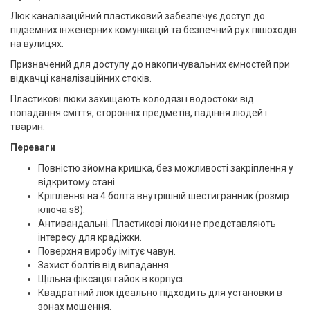
Люк каналізаційний пластиковий забезпечує доступ до
підземних інженерних комунікацій та безпечний рух пішоходів
на вулицях.
Призначений для доступу до накопичувальних ємностей при
відкачці каналізаційних стоків.
Пластикові люки захищають колодязі і водостоки від
попадання сміття, сторонніх предметів, падіння людей і
тварин.
Переваги
Повністю зйомна кришка, без можливості закріплення у
відкритому стані.
Кріплення на 4 болта внутрішній шестигранник (розмір
ключа s8).
Антивандальні. Пластикові люки не представляють
інтересу для крадіжки.
Поверхня виробу імітує чавун.
Захист болтів від випадання.
Щільна фіксація гайок в корпусі.
Квадратний люк ідеально підходить для установки в
зонах мощення.