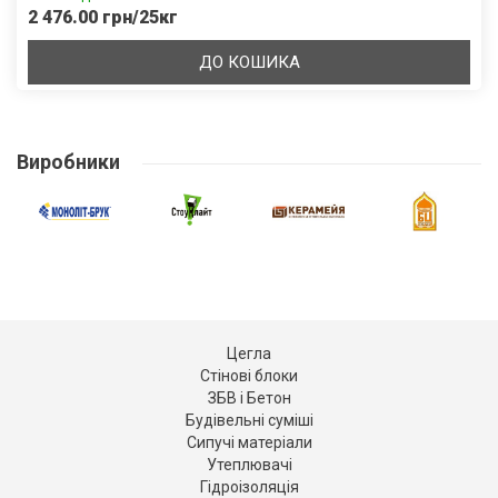
2 476.00 грн/25кг
ДО КОШИКА
Виробники
Цегла
Стінові блоки
ЗБВ і Бетон
Будівельні суміші
Сипучі матеріали
Утеплювачі
Гідроізоляція