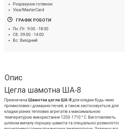
Розрахунок готівкою
Visa/MasterCard
ГРАФІК РОБОТИ
Пн.-Пт.: 9:00 - 18:00
Сб.: 09:00 - 14:00
Вс.: Вихідний
Опис
Цегла шамотна ША-8
Призначена
Шамотна цегла
ША-8
для кладки будь-яких
промислових і домашніх печей, а також застосовується для
кладки різних теплових агрегатів з максимальною
температурою використання 1250-1710 ° С. Виготовляють
шляхом випалу порошку-шамота та спеціальної розмолотої
вогнетривкої глини при високих температурах. Залежно від