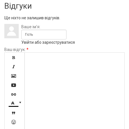
Відгуки
Ще ніхто не залишив відгуків.
Ваше ім'я:
Увійти
або
зареєструватися
Ваш відгук:
*








