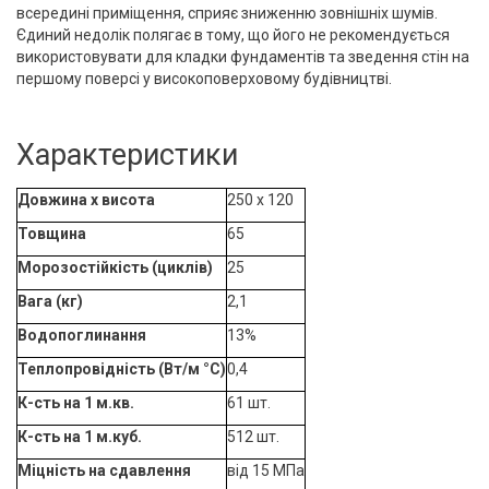
всередині приміщення, сприяє зниженню зовнішніх шумів.
Єдиний недолік полягає в тому, що його не рекомендується
використовувати для кладки фундаментів та зведення стін на
першому поверсі у високоповерховому будівництві.
Характеристики
Довжина x висота
250 x 120
Товщина
65
Морозостійкість (циклів)
25
Вага (кг)
2,1
Водопоглинання
13%
Теплопровідність (Вт/м °С)
0,4
К-сть на 1 м.кв.
61 шт.
К-сть на 1 м.куб.
512 шт.
Міцність на сдавлення
від 15 МПа