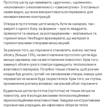
Пустотілу цеглу ще називають «дірочною», «щілинною»,
«економною» («економічною») і «самонесучою». З останньої
назви видно, що вона використовується переважно для
ненавантажених конструкцій.
Отвори в пустотілому цеглі можуть бути як наскрізні, так і
закриті з одного боку; за формою – круглі, квадратні,
прямокутні та овальні; за розташуванням – вертикальні та
горизонтальні. Необхідно враховувати, що матеріал із
горизонтальними отворами менш міцний.
За рахунок того, що порожнечі становлять значну частину
обсягу (більше 13%), на виготовлення пустотілої цегли йде
менше сировини, ніж на виготовлення повнотілої. Крім того,
замкнуті обсяги сухого повітря підвищують теплоізолюючі
властивості матеріалу. Потрібно тільки стежити, щоб розчин
кладки був досить густий і не заповнював отвори, інакше цією
перевагою не можна буде скористатися. Крім того, на ступінь
проникнення розчину впливає і загальний обсяг порожнечі.
Будівельна цегла пустотіла (пустотна) не тільки легша за
повнотілу, але й володіє високими теплоізоляційними і
звукоізоляційними властивостями. Завдяки конструктивним
порожнечам усередині, він ефективно зберігає тепло