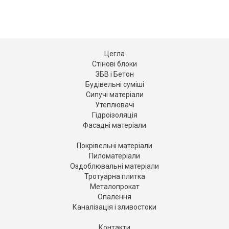
Цегла
Стінові блоки
ЗБВ і Бетон
Будівельні суміші
Сипучі матеріали
Утеплювачі
Гідроізоляція
Фасадні матеріали
Покрівельні матеріали
Пиломатеріали
Оздоблювальні матеріали
Тротуарна плитка
Металопрокат
Опалення
Каналізація і зливостоки
Контакти