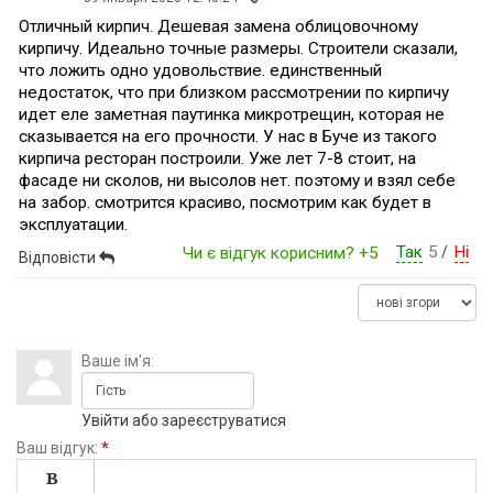
Отличный кирпич. Дешевая замена облицовочному
кирпичу. Идеально точные размеры. Строители сказали,
что ложить одно удовольствие. единственный
недостаток, что при близком рассмотрении по кирпичу
идет еле заметная паутинка микротрещин, которая не
сказывается на его прочности. У нас в Буче из такого
кирпича ресторан построили. Уже лет 7-8 стоит, на
фасаде ни сколов, ни высолов нет. поэтому и взял себе
на забор. смотрится красиво, посмотрим как будет в
эксплуатации.
Так
5
Ні
Чи є відгук корисним?
+5
/
Відповісти
Ваше ім'я:
Увійти
або
зареєструватися
Ваш відгук:
*
