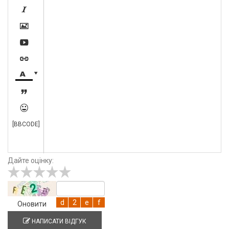








[BBCODE]
Дайте оцінку:
Оновити
НАПИСАТИ ВІДГУК