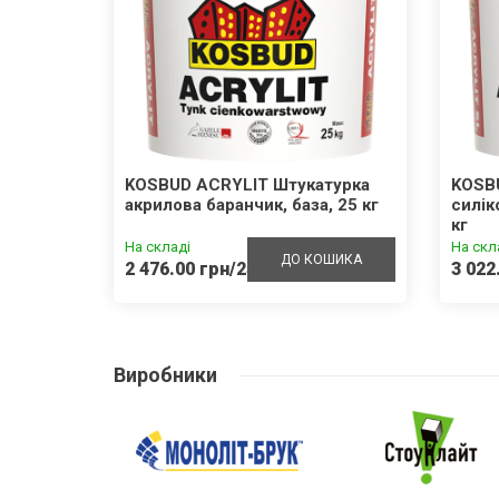
внотіла
KOSBUD ACRYLIT Штукатурка
KOSB
акрилова баранчик, база, 25 кг
силік
кг
На складі
На скл
ШИКА
ДО КОШИКА
2 476.00 грн/25кг
3 022
Виробники