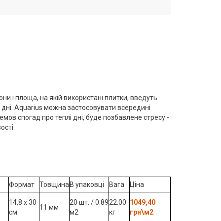
они і площа, на якій використані плитки, введуть
і дні. Aquarius можна застосовувати всередині
немов спогад про теплі дні, буде позбавлене стресу -
ості.
Формат
Товщина
В упаковці
Вага
Ціна
14,8 x 30
20 шт. / 0.89
22.00
1049,40
11 мм
см
м2
кг
грн\м2