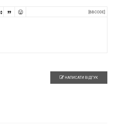


[BBCODE]

НАПИСАТИ ВІДГУК