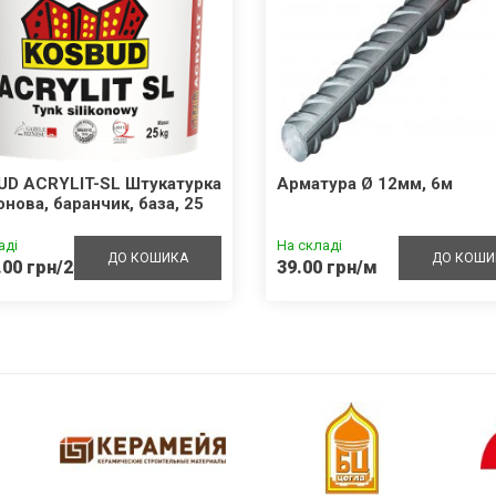
UD ACRYLIT-SL Штукатурка
Арматура Ø 12мм, 6м
онова, баранчик, база, 25
аді
На складі
ДО КОШИКА
ДО КОШИ
.00 грн/25кг
39.00 грн/м