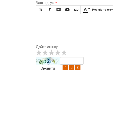
Ваш відгук:
*







Розмір тексту
Дайте оцінку:
Оновити