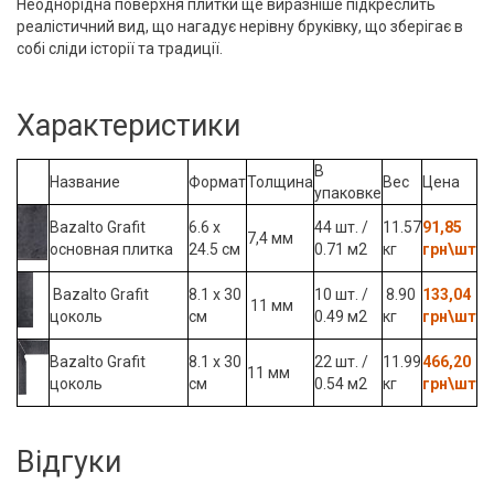
Неоднорідна поверхня плитки ще виразніше підкреслить
реалістичний вид, що нагадує нерівну бруківку, що зберігає в
собі сліди історії та традиції.
Характеристики
В
Название
Формат
Толщина
Вес
Цена
упаковке
Bazalto Grafit
6.6 x
44 шт. /
11.57
91,85
7,4 мм
основная плитка
24.5 см
0.71 м2
кг
грн\шт
Bazalto Grafit
8.1 x 30
10 шт. /
8.90
133,04
11 мм
цоколь
см
0.49 м2
кг
грн\шт
Bazalto Grafit
8.1 x 30
22 шт. /
11.99
466,20
11 мм
цоколь
см
0.54 м2
кг
грн\шт
Відгуки