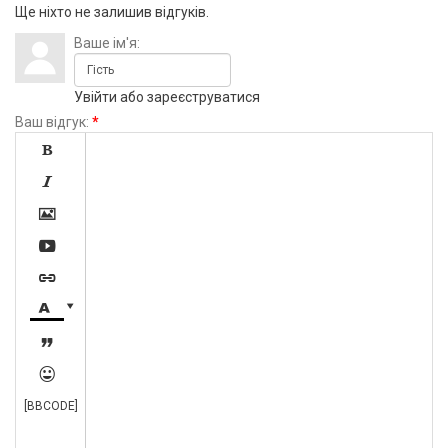
Ще ніхто не залишив відгуків.
Ваше ім'я:
Увійти
або
зареєструватися
Ваш відгук:
*









[BBCODE]