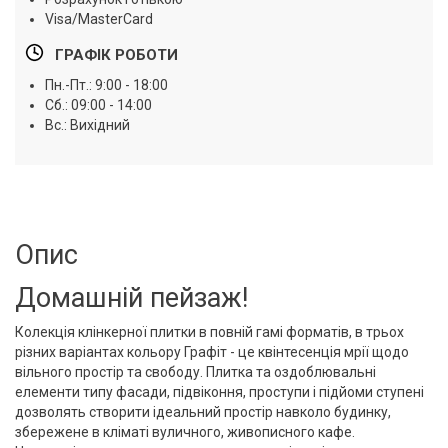
Visa/MasterCard
ГРАФІК РОБОТИ
Пн.-Пт.: 9:00 - 18:00
Сб.: 09:00 - 14:00
Вс.: Вихідний
Опис
Домашній пейзаж!
Колекція клінкерної плитки в повній гамі форматів, в трьох
різних варіантах кольору Графіт - це квінтесенція мрії щодо
вільного простір та свободу. Плитка та оздоблювальні
елементи типу фасади, підвіконня, проступи і підйоми ступені
дозволять створити ідеальний простір навколо будинку,
збережене в кліматі вуличного, живописного кафе.