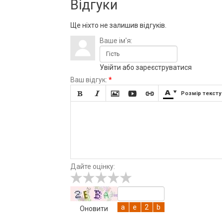
Відгуки
Ще ніхто не залишив відгуків.
Ваше ім'я:
Увійти
або
зареєструватися
Ваш відгук:
*







Розмір тексту
Дайте оцінку:
Оновити