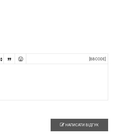


[BBCODE]

НАПИСАТИ ВІДГУК