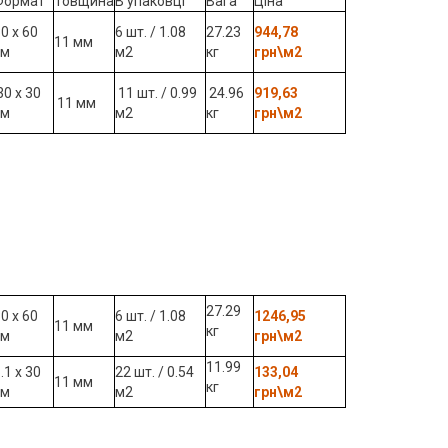
Формат
Товщина
В упаковці
Вага
Ціна
0 x 60
6 шт. / 1.08
27.23
944,78
11 мм
см
м2
кг
грн\м2
0 x 30
11 шт. / 0.99
24.96
919,63
11 мм
см
м2
кг
грн\м2
27.29
0 x 60
6 шт. / 1.08
1246,95
11 мм
кг
см
м2
грн\м2
11.99
.1 х 30
22 шт. / 0.54
133,04
11 мм
кг
см
м2
грн\м2