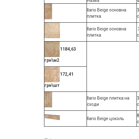
Назва
Ilario Beige основна
3
плитка
Ilario Beige основна
3
плитка
1184,63
грн\м2
172,41
грн\шт
Ilario Beige плитка на
3
сходи
8
Ilario Beige цоколь