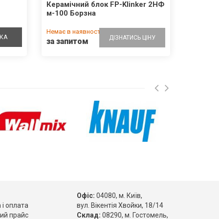
Керамічний блок FP-Klinker 2НФ
м-100 Борзна
Немає в наявності
КА
ДІЗНАТИСЬ ЦІНУ
за запитом
Офіс:
04080, м. Київ,
 і оплата
вул. Вікентія Хвойки, 18/14
ий прайс
Склад:
08290, м. Гостомель,