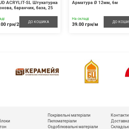
UD ACRYLIT-SL Штукатурка
Арматура Ø 12мм, 6м
онова, баранчик, база, 25
аді
На складі
ДО КОШИКА
ДО КОШИ
.00 грн/25кг
39.00 грн/м
Покрівельні матеріали
Контакти
 блоки
Пиломатеріали
Доставка
етон
Оздоблювальні матеріали
Складськ