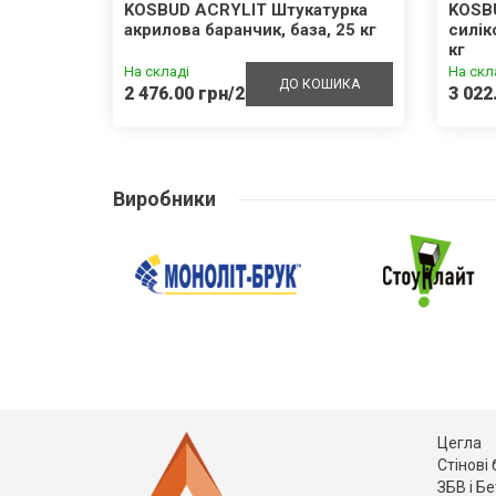
внотіла
KOSBUD ACRYLIT Штукатурка
KOSB
акрилова баранчик, база, 25 кг
силік
кг
На складі
На скл
ШИКА
ДО КОШИКА
2 476.00 грн/25кг
3 022
Виробники
Цегла
Стінові
ЗБВ і Б