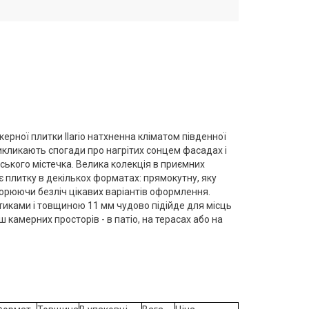
нкерної плитки Ilario натхненна кліматом південної
викликають спогади про нагрітих сонцем фасадах і
ького містечка. Велика колекція в приємних
є плитку в декількох форматах: прямокутну, яку
орюючи безліч цікавих варіантів оформлення.
тиками і товщиною 11 мм чудово підійде для місць
 камерних просторів - в патіо, на терасах або на