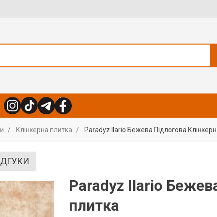
ли
Клінкерна плитка
Paradyz Ilario Бежева Підлогова Клінкер
ІДГУКИ
Paradyz Ilario Беже
плитка