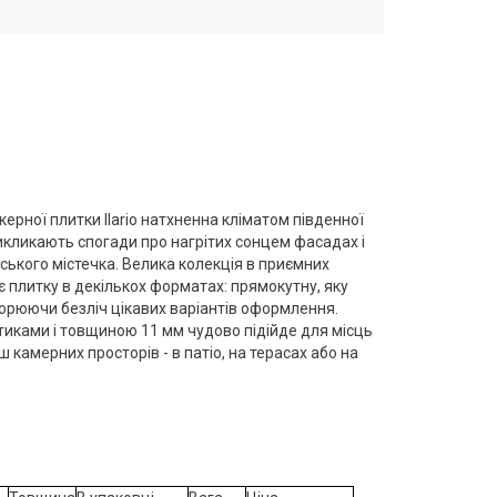
нкерної плитки Ilario натхненна кліматом південної
викликають спогади про нагрітих сонцем фасадах і
ького містечка. Велика колекція в приємних
є плитку в декількох форматах: прямокутну, яку
орюючи безліч цікавих варіантів оформлення.
тиками і товщиною 11 мм чудово підійде для місць
 камерних просторів - в патіо, на терасах або на