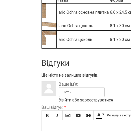
Назва
Формат
Ilario Ochra основна плитка
6.6 x 24.5 
Ilario Ochra цоколь
8.1 x 30 см
Ilario Ochra цоколь
8.1 x 30 см
Відгуки
Ще ніхто не залишив відгуків.
Ваше ім'я:
Увійти
або
зареєструватися
Ваш відгук:
*







Розмір тексту