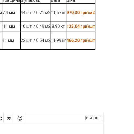
Товщина
В упаковці
Вага
Ціна
см
7,4 мм
44 шт. / 0.71 м2
11,57 кг
970,30 грн\м2
11 мм
10 шт. / 0.49 м2
8.90 кг
133,04 грн\шт
11 мм
22 шт. / 0.54 м2
11.99 кг
466,20 грн\шт


[BBCODE]
