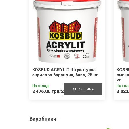
внотіла
KOSBUD ACRYLIT Штукатурка
KOSB
акрилова баранчик, база, 25 кг
силік
кг
На складі
На скл
ШИКА
ДО КОШИКА
2 476.00 грн/25кг
3 022
Виробники