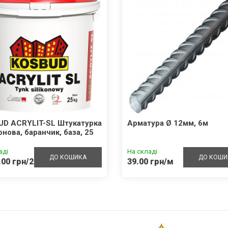
UD ACRYLIT-SL Штукатурка
Арматура Ø 12мм, 6м
онова, баранчик, база, 25
аді
На складі
ДО КОШИКА
ДО КОШИ
.00 грн/25кг
39.00 грн/м