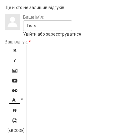
Ще ніхто не залишив відгуків.
Ваше ім'я:
Увійти
або
зареєструватися
Ваш відгук:
*









[BBCODE]