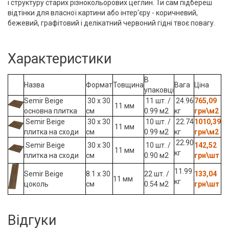
і структуру старих різнокольорових цеглин. Ти сам підбереш
відтінки для власної картини або інтер'єру - коричневий,
бежевий, графітовий і делікатний червоний гідні твоє повагу.
Характеристики
В
Назва
Формат
Товщина
Вага
Ціна
упаковці
Semir Beige
30 x 30
11 шт. /
24.96
765,09
11 мм
основна плитка
см
0.99 м2
кг
грн\м2
Semir Beige
30 x 30
10 шт. /
22.74
1010,39
11 мм
плитка на сходи
см
0.99 м2
кг
грн\м2
22.90
Semir Beige
30 x 30
10 шт. /
142,52
11 мм
кг
плитка на сходи
см
0.90 м2
грн\шт
11.99
Semir Beige
8.1 х 30
22 шт. /
133,04
11 мм
кг
цоколь
см
0.54 м2
грн\шт
Відгуки