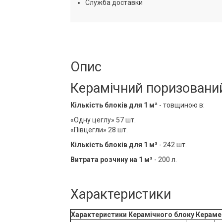
Служба доставки
Опис
Керамічний поризований
Кількість блоків для 1 м²
- товщиною в:
«Одну цеглу» 57 шт.
«Півцегли»
28 шт.
Кількість блоків для 1 м³
- 242 шт.
Витрата розчину на 1 м³
- 200 л.
Характеристики
Характеристики
Керамічного блоку
Кераме