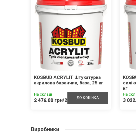
внотіла
KOSBUD ACRYLIT Штукатурка
KOSB
акрилова баранчик, база, 25 кг
силік
кг
На складі
На скл
ШИКА
ДО КОШИКА
2 476.00 грн/25кг
3 022
Виробники