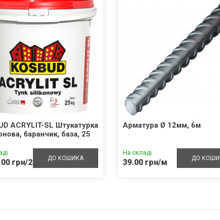
UD ACRYLIT-SL Штукатурка
Арматура Ø 12мм, 6м
онова, баранчик, база, 25
аді
На складі
ДО КОШИКА
ДО КОШИ
.00 грн/25кг
39.00 грн/м