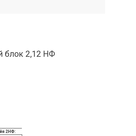
 блок 2,12 НФ
йя
2НФ: