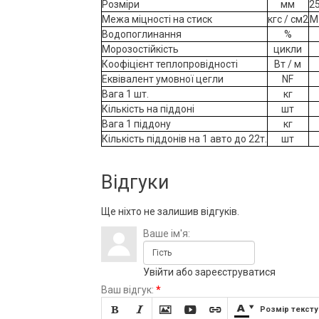
Розміри
мм
2
Межа міцності на стиск
кгс / см2
М
Водопоглинання
%
Морозостійкість
цикли
Коофіцієнт теплопровідності
Вт / м
Еквівалент умовної цегли
NF
Вага 1 шт.
кг
Кількість на піддоні
шт
Вага 1 піддону
кг
Кількість піддонів на 1 авто до 22т.
шт
Відгуки
Ще ніхто не залишив відгуків.
Ваше ім'я:
Увійти
або
зареєструватися
Ваш відгук:
*







Розмір тексту