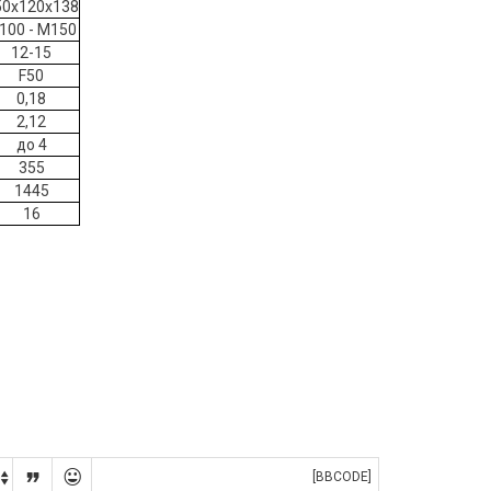
50x120x138
100 - М150
12-15
F50
0,18
2,12
до 4
355
1445
16


[BBCODE]
