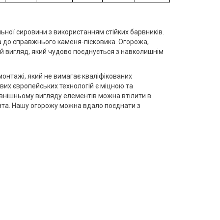
ьної сировини з використанням стійких барвників.
а до справжнього каменя-пісковика. Огорожа,
ий вигляд, який чудово поєднується з навколишнім
онтажі, який не вимагає кваліфікованих
вих європейських технологій є міцною та
овнішньому вигляду елементів можна втілити в
ієнта. Нашу огорожу можна вдало поєднати з