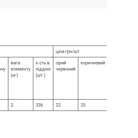
ціна грн/шт.
вага
к-сть в
сірий
коричневий
жовтий
ону
елементу
піддоні
червоний
персиковий
(кг)
(шт.)
чорний
слонова
кістка
2
336
22
25
26