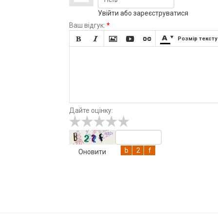
Увійти
або
зареєструватися
Ваш відгук:
*







Розмір тексту
Дайте оцінку:
Оновити