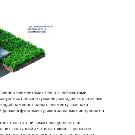
лення з елементами стовпця і елементами
аковуються попарно і умовно розподіляються на ліві
е відображення правого елементу і навпаки.
й довжині фундаменту, який завідомо виведений на
в стовпця в тій самій послідовності, що і
равих, наступний з чотирьох лівих. Порожнину
орожнини в самих елементах не заповнюються.