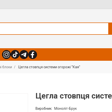
і блоки
Цегла стовпця cистеми огорожі "Кая"
Цегла стовпця cисте
Виробник:
Моноліт-Брук