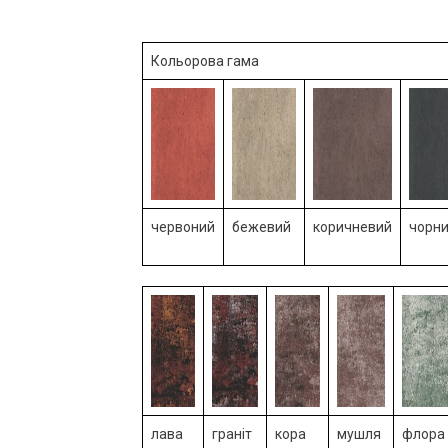
Кольорова гама
червоний
бежевий
коричневий
чорн
лава
граніт
кора
мушля
флора