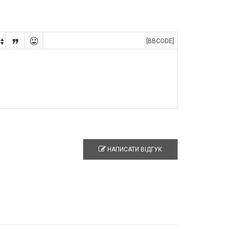


[BBCODE]

НАПИСАТИ ВІДГУК