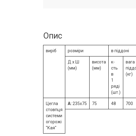
Опис
виріб
розміри
в піддоні
Д х Ш
висота
к-
вага
(мм)
(мм)
сть
підд
в
(кг)
1
ряді
(шт.)
Цегла
А:
235x75
75
48
700
стовпця
cистеми
огорожі
"Кая"