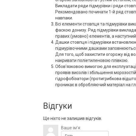
Викладати ряди підмурівки і ряди стовп
Рекомендовано починати 1-й ряд стовпця 
навпаки.
Всі елементи стовпця та підмурівки вик
фаскою донизу. Ряд підмурівки викладає
правих (умовно) елементів, а наступний
Дашки стовпця і підмурівки встановлюю
підмурівочними дашками заповнюються 
Для того, щоб захистити огорожу від во
накривати поліетиленовою плівкою.
Обов'язковою вимогою для експлуатації 
проявів висолів і збільшення морозості
гідрофобізатори (протигрибкова відшто
проникає в обробляючий матеріал на гл
Відгуки
Ще ніхто не залишив відгуків.
Ваше ім'я: