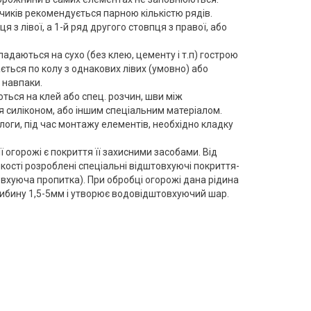
чиків рекомендується парною кількістю рядів.
з лівої, а 1-й ряд другого стовпця з правої, або
ладаються на сухо (без клею, цементу і т.п) гострою
ться по колу з однакових лівих (умовно) або
 навпаки.
ться на клей або спец. розчин, шви між
силіконом, або іншим спеціальним матеріалом.
логи, під час монтажу елементів, необхідно кладку
огорожі є покриття її захисними засобами. Від
йкості розроблені спеціальні відштовхуючі покриття-
вхуюча пропитка). При обробці огорожі дана рідина
ибину 1,5-5мм і утворює водовідштовхуючий шар.