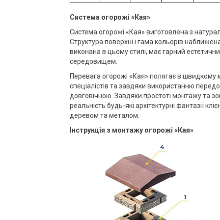
Система огорожі «Кая»
Система огорожі «Кая» виготовлена з натурал
Структура поверхні і гама кольорів наближен
виконана в цьому стилі, має гарний естетичн
середовищем.
Перевага огорожі «Кая» полягає в швидкому м
спеціалістів та завдяки використанню передо
довговічною. Завдяки простоті монтажу та з
реальність будь-які архітектурні фантазії кл
деревом та металом.
Інструкція з монтажу огорожі «Кая»