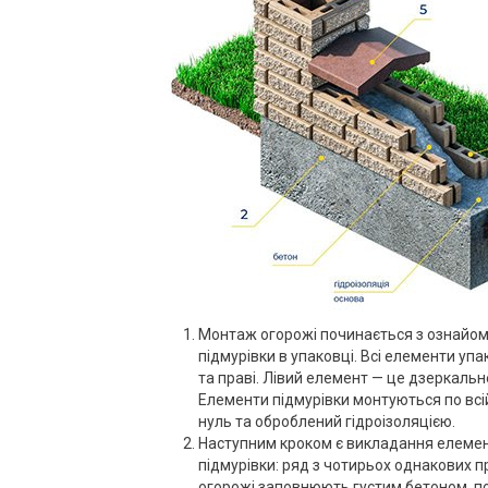
Монтаж огорожі починається з ознайом
підмурівки в упаковці. Всі елементи уп
та праві. Лівий елемент — це дзеркальн
Елементи підмурівки монтуються по всі
нуль та оброблений гідроізоляцією.
Наступним кроком є викладання елементі
підмурівки: ряд з чотирьох однакових п
огорожі заповнюють густим бетоном, п