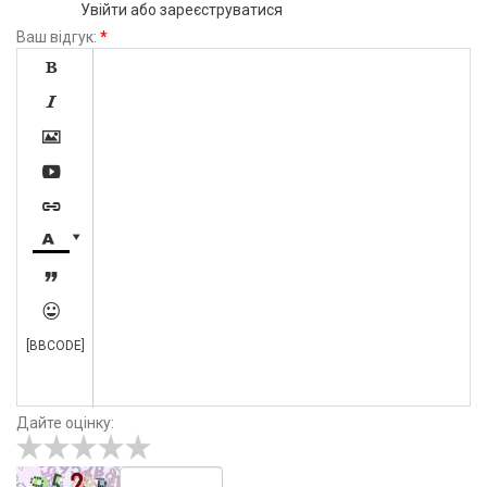
Увійти
або
зареєструватися
Ваш відгук:
*









[BBCODE]
Дайте оцінку: