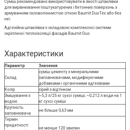
Суміш рекомендовано використовувати в якості шпаклівки
для вирівнювання поштукатурених і бетонних поверхонь з
армуванням скловолокнистою сіткою Baumit DuoTex або без
неї.
Адгезійна шпаклівка є складовою комплексної системи
скріпленої теплоізоляції фасадів Baumit Duo.
Характеристики
Параметр
Значення
суміш цементу з мінеральними
Склад
заповнювачами, модифікуючими
добавками і органічними адгезівами
Колір
сірий з відтінком
Змішування з
~5,3 л/25 кг сухої суміші; ~0,212 л води на 1
водою
кг сухої суміші
Крупність
не більше 0,63 мм
заповнювача
Термін
придатності
не менше 120 хвилин