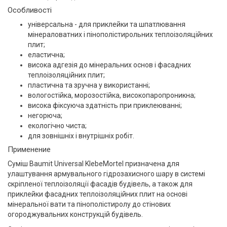
Особливості
універсальна - для приклейки та шпатлювання
мінераловатних і пінополістирольних теплоізоляційних
плит;
еластична;
висока адгезія до мінеральних основ і фасадних
теплоізоляційних плит;
пластична та зручна у використанні;
вологостійка, морозостійка, високопаропроникна;
висока фіксуюча здатність при приклеюванні;
негорюча;
екологічно чиста;
для зовнішніх і внутрішніх робіт.
Применение
Суміш Baumit Universal KlebeMortel призначена для
улаштування армувального гідрозахисного шару в системі
скріпленої теплоізоляції фасадів будівель, а також для
приклейки фасадних теплоізоляційних плит на основі
мінеральної вати та пінополістиролу до стінових
огороджувальних конструкцій будівель.