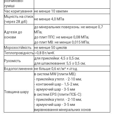
розчинової
суміші
Час коригування
не менше 10 хвилин
Міцність на стиск
не менше 4,0 МПа
(через 28 діб)
до мінеральних поверхонь: не менше 0,7
Адгезія до
МПа;
основи
до плит ППС: не менше 0,08 МПа;
до плит МВ: не менше 0,015 МПа;
Морозостійкість
не менше 50 циклів
Теплопровідність
~0,8 Вт/м×К
для приклейки: 4,5 ± 0,5 см;
Рухомість
для шпаклювання: 5,5 ± 0,5 см;
Водопоглинення
не більше 0,6 кг/м² × √год.
в системі MW (плити МВ):
- приклейка утепл. - 2-10 мм;
- контакний шар - 1,5-2 мм;
- армуючий шар - 3-5 мм
Товщина шару
в системі EPS (плити ПСБ-С):
- приклейка утепл. - 2-10 мм;
- армуючий шар - 3-5 мм
вирівнювання мінеральних основ