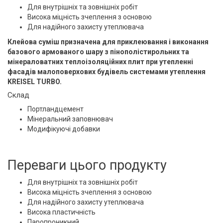
Для внутрішніх та зовнішніх робіт
Висока міцність зчеплення з основою
Для надійного захисту утеплювача
Клейова суміш призначена для приклеювання і виконання
базового армованого шару з пінополістирольних та
мінераловатних теплоізоляційних плит при утепленні
фасадів малоповерхових будівель системами утеплення
KREISEL TURBO.
Склад
Портландцемент
Мінеральний заповнювач
Модифікуючі добавки
Переваги цього продукту
Для внутрішніх та зовнішніх робіт
Висока міцність зчеплення з основою
Для надійного захисту утеплювача
Висока пластичність
Паропроникний