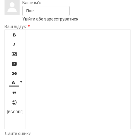
Ваше ім'я:
Увійти
або
зареєструватися
Ваш відгук:
*









[BBCODE]
Дайте оцінку: