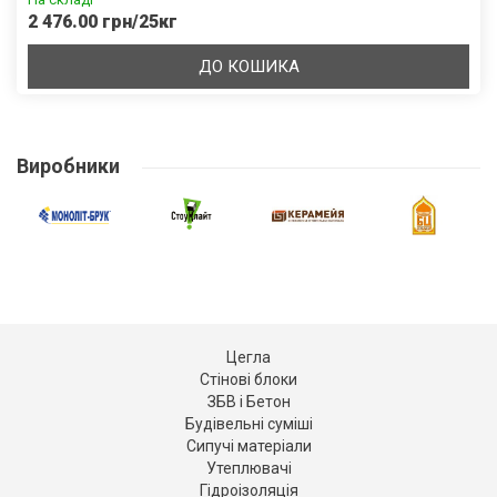
2 476.00 грн/25кг
ДО КОШИКА
Виробники
Цегла
Стінові блоки
ЗБВ і Бетон
Будівельні суміші
Сипучі матеріали
Утеплювачі
Гідроізоляція