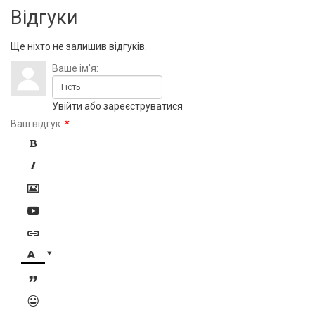
Відгуки
Ще ніхто не залишив відгуків.
Ваше ім'я:
Увійти
або
зареєструватися
Ваш відгук:
*








