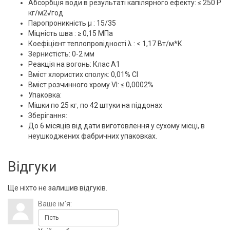
Абсорбція води в результаті капілярного ефекту: ≤ 250 Р
кг/м2√год
Паропроникність μ : 15/35
Міцність шва : ≥ 0,15 МПа
Коефіцієнт теплопровідності λ : < 1,17 Вт/м*К
Зернистість: 0-2 мм
Реакція на вогонь: Клас А1
Вміст хлористих сполук: 0,01% Cl
Вміст розчинного хрому VI: ≤ 0,0002%
Упаковка:
Мішки по 25 кг, по 42 штуки на піддонах
Зберігання:
До 6 місяців від дати виготовлення у сухому місці, в
неушкоджених фабричних упаковках.
Відгуки
Ще ніхто не залишив відгуків.
Ваше ім'я: