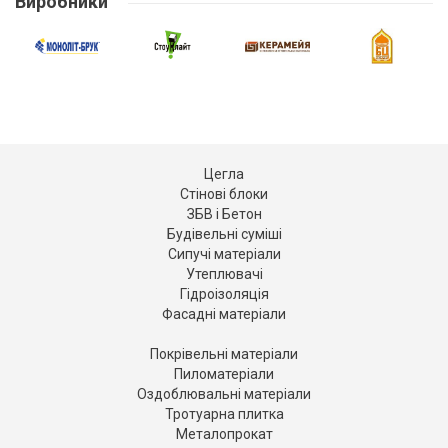
Виробники
Цегла
Стінові блоки
ЗБВ і Бетон
Будівельні суміші
Сипучі матеріали
Утеплювачі
Гідроізоляція
Фасадні матеріали
Покрівельні матеріали
Пиломатеріали
Оздоблювальні матеріали
Тротуарна плитка
Металопрокат