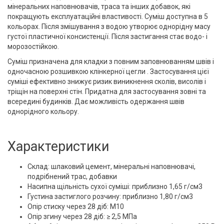
мінеральних наповнювачів, траса та інших добавок, які
покращують експлуатаційні властивості. Суміш доступна в 5
кольорах. Після змішування з водою утворює однорідну масу
густої пластичної консистенції. Після застигання стає водо- і
морозостійкою.
Суміш призначена для кладки з повним заповнюванням швів і
одночасною розшивкою клінкерної цегли . Застосування цієї
суміші ефективно знижує ризик виникнення сколів, висолів і
тріщін на поверхні стін. Придатна для застосування зовні та
всередині будинків. Дає можливість одержання швів
однорідного кольору.
Характеристики
Склад: шлаковий цемент, мінеральні наповнювачі,
подрібнений трас, добавки
Насипна щільність сухої суміші: приблизно 1,65 г/см3
Густина застиглого розчину: приблизно 1,80 г/см3
Опір стиску через 28 діб: М10
Опір згину через 28 діб: ≥ 2,5 МПа