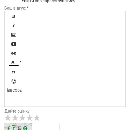
Увійти
або
зареєструватися
Ваш відгук:
*









[BBCODE]
Дайте оцінку: