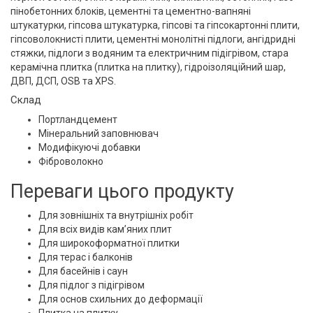
пінобетонних блоків, цементні та цементно-вапняні
штукатурки, гіпсова штукатурка, гіпсові та гіпсокартонні плити,
гіпсоволокнисті плити, цементні монолітні підлоги, ангідридні
стяжки, підлоги з водяним та електричним підігрівом, стара
керамічна плитка (плитка на плитку), гідроізоляційний шар,
ДВП, ДСП, OSB та XPS.
Склад
Портландцемент
Мінеральний заповнювач
Модифікуючі добавки
Фіброволокно
Переваги цього продукту
Для зовнішніх та внутрішніх робіт
Для всіх видів кам’яних плит
Для широкоформатної плитки
Для терас і балконів
Для басейнів і саун
Для підлог з підігрівом
Для основ схильних до деформації