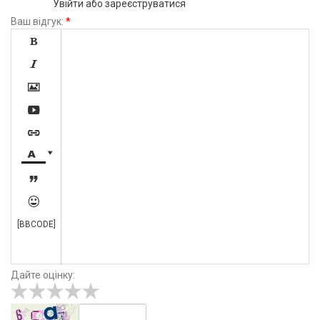
Увійти
або
зареєструватися
Ваш відгук:
*









[BBCODE]
Дайте оцінку: