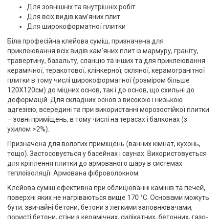
Для зовнішніх та внутрішніх робіт
Для всіх видів кам’яних плит
Для широкоформатної плитки
Біла професійна клейова суміш, призначена для
приклеювання всіх видів кам’яних плит із мармуру, граніту,
травертину, базальту, сланцю та інших та для приклеювання
керамічної, теракотової, клінкерної, скляної, керамогранітної
плитки в тому числі широкоформатної (розміром більше
120Х120см) до міцних основ, так і до основ, що схильні до
деформацій. Для складних основ з високою і низькою
адгезією, всередині та при використанні морозостійкої плитки
– зовні приміщень, в тому числі на терасах і балконах (з
ухилом >2%).
Призначена для вологих приміщень (ванних кімнат, кухонь,
тощо). Застосовується у басейнах і саунах. Використовується
для кріплення плитки до армованого шару в системах
теплоізоляції. Армована фіброволокном.
Клейова суміш ефективна при облицюванні камінів та печей,
поверхні яких не нагріваються вище 170 °С. Основами можуть
бути: звичайні бетони, бетони з легкими заповнювачами,
пористі бетони, стіни з керамічних, силікатних, бетонних, газо-