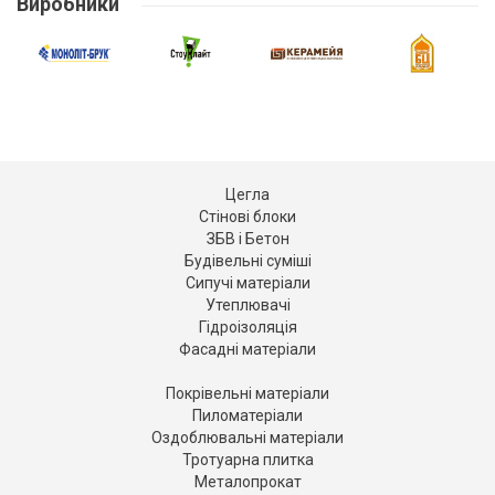
Виробники
Цегла
Стінові блоки
ЗБВ і Бетон
Будівельні суміші
Сипучі матеріали
Утеплювачі
Гідроізоляція
Фасадні матеріали
Покрівельні матеріали
Пиломатеріали
Оздоблювальні матеріали
Тротуарна плитка
Металопрокат