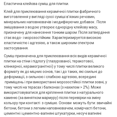
Еластична клейова суміш для плитки.
Клей для приклеювання керамічної плитки фабричного
виготовлення у вигляді сухої суміші в'язких речовин,
мінеральних наповнювачів і модифікуючих добавок . Після
змішування з водою утворює однорідну клейову масу,
призначену для нанесення тонким шаром. Після затвердіння
стає водо- і морозостійким. Характеризируется високою
еластичністю і адгезією, а також широким спектром
застосування.
Суміш призначена для приклеювання всіх видів керамічної
плитки на стіни і підлогу (глазурованої, теракотової,
клінкерної, керамогранітної) у тому числі плитки великого
формату як до міцних основ, так і до таких, які схильні до
деформації, з сильною і слабкою адгезією, всередині
приміщень і при використанні морозостійкої плитки зовні, у
тому числі на терасах і балконах (з нахилом > 2%). Може
використовуватися для кріплення плитки з натурального
каменю (за винятком мармуру) після перевірки на зміну
кольору при контакті з сумішю. Основи можуть бути: звичайні
бетони, бетони з легким наповнювачем, комірчасті бетони,
цементні і цементно-вапняні штукатурки, несучі вапняні