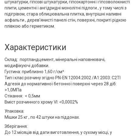
штукатурки, гіпсові штукатурки, гіпсокартонні і гіпсоволокнисті
плити, цементні і ангідридні монолітні підлоги , у тому числі з
підігрівом, стара облицювальна плитка, внутрішні наливні
асфальти , дерев'янисті панелі стін, поверхні, покриті рідкою
плівкою або герметиком.
Характеристики
Склад: портландцемент, мінеральні наповнювачі,
модифікуючі добавки.
Густина: приблизно 1,60 г/см³
Тип і клас розчину згідно PN-EN 12004:2002 /A1:2003: С2ТІ
Адгезія до нормативної бетонної поверхні через 28 діб:
>1,0МПа
Стікання: < 0,5мм
Вміст розчинного хрому VI: <0,0002%
Упаковка:
Мішки 25 кг , по 42 штуки на піддонах.
Зберігання:
До 12 місяців від дати виготовлення, у сухому місці, у