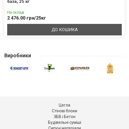
база, 25 кг
На складі
2 476.00 грн/25кг
ДО КОШИКА
Виробники
Цегла
Стінові блоки
ЗБВ і Бетон
Будівельні суміші
Сипучі матеріали