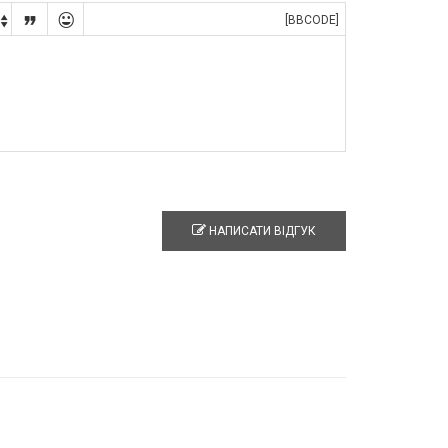


[BBCODE]

НАПИСАТИ ВІДГУК