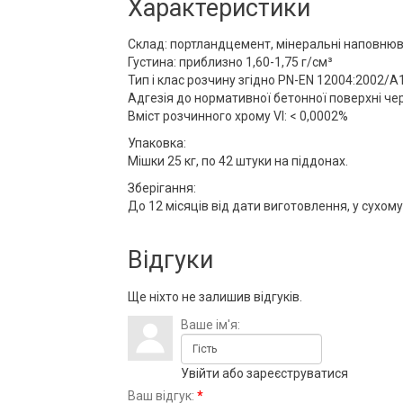
Характеристики
Склад: портландцемент, мінеральні наповнюв
Густина: приблизно 1,60-1,75 г/см³
Тип і клас розчину згідно PN-EN 12004:2002/A1
Адгезія до нормативної бетонної поверхні чере
Вміст розчинного хрому VI: < 0,0002%
Упаковка:
Мішки 25 кг, по 42 штуки на піддонах.
Зберігання:
До 12 місяців від дати виготовлення, у сухом
Відгуки
Ще ніхто не залишив відгуків.
Ваше ім'я:
Увійти
або
зареєструватися
Ваш відгук:
*