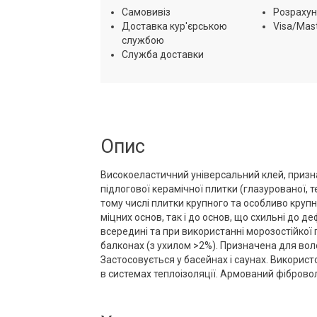
Самовивіз
Розрахун
Доставка кур'єрською
Visa/Mas
службою
Служба доставки
Опис
Високоеластичний універсальний клей, призна
підлогової керамічної плитки (глазурованої, те
тому числі плитки крупного та особливо круп
міцних основ, так і до основ, що схильні до д
всередині та при використанні морозостійкої п
балконах (з ухилом >2%). Призначена для воло
Застосовується у басейнах і саунах. Викорис
в системах теплоізоляції. Армований фіброво