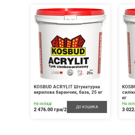
внотіла
KOSBUD ACRYLIT Штукатурка
KOSB
акрилова баранчик, база, 25 кг
силік
кг
На складі
На скл
ШИКА
ДО КОШИКА
2 476.00 грн/25кг
3 022