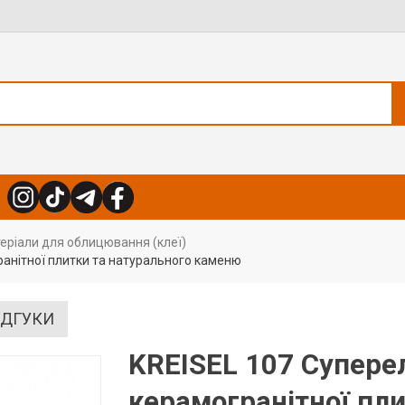
еріали для облицювання (клеї)
ранітної плитки та натурального каменю
ІДГУКИ
KREISEL 107 Супере
керамогранітної пли