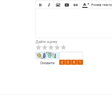







Розмір тексту
Дайте оцінку:
Оновити