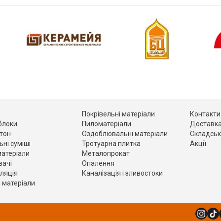
Покрівельні матеріали
Контакти
 блоки
Пиломатеріали
Доставка
етон
Оздоблювальні матеріали
Складськ
ьні суміші
Тротуарна плитка
Акції
матеріали
Металопрокат
вачі
Опалення
оляція
Каналізація і зливостоки
 матеріали