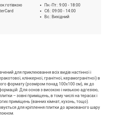
ок готівкою
Пн.-Пт.: 9:00 - 18:00
terCard
Сб.: 09:00 - 14:00
Вс.: Вихідний
чений для приклеювання всіх видів настінної і
ракотової, клінкерної, гранітної, керамогранітної) в
ного формату (розміром понад 100х100 см), як до
еформацій. Для основ з високою і низькою адгезією,
литки – зовні приміщень, в тому числі на терасах і
гих приміщень (ванних кімнат, кухонь, тощо).
товується для кріплення плитки до армованого шару
локном.