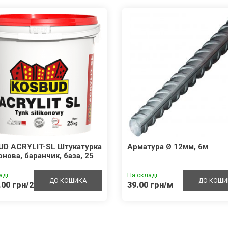
UD ACRYLIT-SL Штукатурка
Арматура Ø 12мм, 6м
онова, баранчик, база, 25
аді
На складі
ДО КОШИКА
ДО КОШИ
.00 грн/25кг
39.00 грн/м