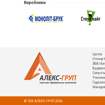
Виробники
Цегла
Стінові
ЗБВ і Б
Будівел
Сипучі 
Утеплю
Гідроіз
Фасадні
© ТБК АЛЕКС-ГРУП 2026