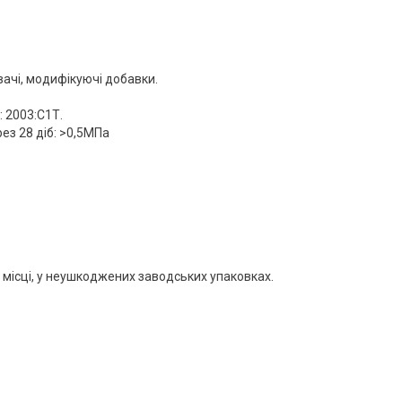
ачі, модифікуючі добавки.
: 2003:С1Т.
ез 28 діб: >0,5МПа
у місці, у неушкоджених заводських упаковках.