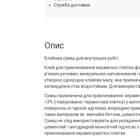
Служба доставки
Опис
Клейова суміш для внутрішніх робіт.
Клей для приклеювання керамічної плитки фаб
в'язких речовин, мінеральних наповнювачів і
утворює однорідну клейову масу, яка призна
затвердіння стає водостійким. Для використ
Суміш призначена для приклеювання керамічн
>3% (глазурована і теракотова плитка) у жит
поверхонь із гарною адгезією, всередині при
таких матеріалів як: звичайні бетони, цемент
Суміш не слід використовувати для укладання
цементній і ангідридній монолітній підлогах з 
приклеювання керамогранітної плитки.