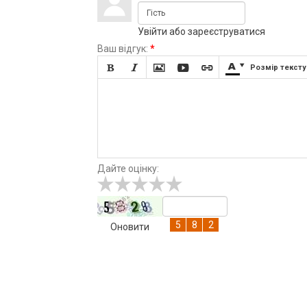
Увійти
або
зареєструватися
Ваш відгук:
*







Розмір тексту
Дайте оцінку:
Оновити