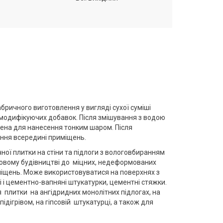
ричного виготовлення у вигляді сухої суміші
 модифікуючих добавок. Після змішування з водою
чена для нанесення тонким шаром. Після
ання всередині приміщень.
ої плитки на стіни та підлоги з вологовбиранням
ловому будівництві до міцних, недеформованих
міщень. Може використовуватися на поверхнях з
ні і цементно-вапняні штукатурки, цементні стяжки.
 плитки на ангідридних монолітних підлогах, на
підігрівом, на гіпсовій штукатурці, а також для