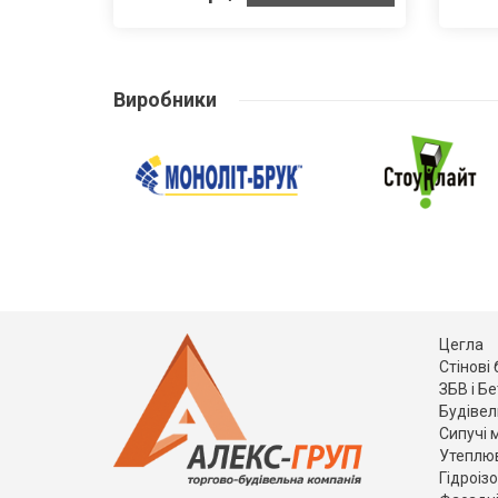
Виробники
Цегла
Стінові
ЗБВ і Б
Будівел
Сипучі 
Утеплю
Гідроіз