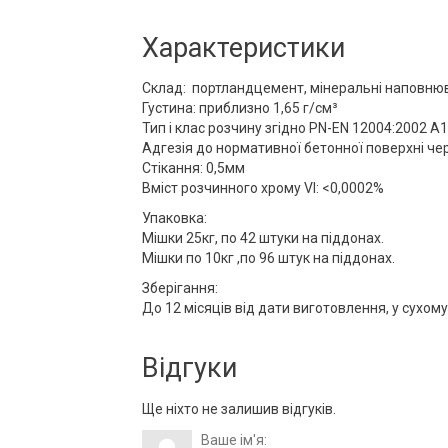
Характеристики
Склад: портландцемент, мінеральні наповнюв
Густина: приблизно 1,65 г/см³
Тип і клас розчину згідно PN-EN 12004:2002 A1
Адгезія до нормативної бетонної поверхні чер
Стікання: 0,5мм
Вміст розчинного хрому VI: <0,0002%
Упаковка:
Мішки 25кг, по 42 штуки на піддонах.
Мішки по 10кг ,по 96 штук на піддонах.
Зберігання:
До 12 місяців від дати виготовлення, у сухом
Відгуки
Ще ніхто не залишив відгуків.
Ваше ім'я: