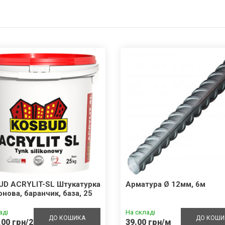
UD ACRYLIT-SL Штукатурка
Арматура Ø 12мм, 6м
онова, баранчик, база, 25
аді
На складі
ДО КОШИКА
ДО КОШИ
.00 грн/25кг
39.00 грн/м