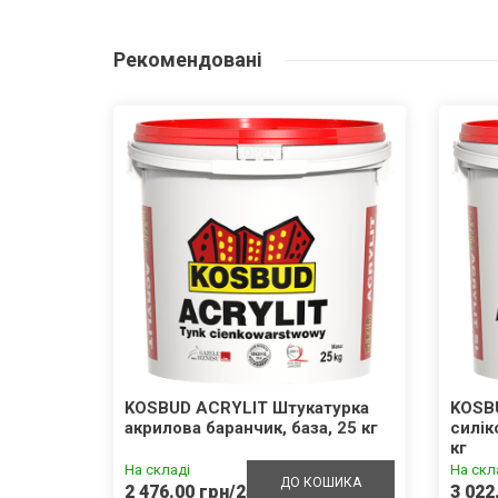
Рекомендовані
внотіла
KOSBUD ACRYLIT Штукатурка
KOSB
акрилова баранчик, база, 25 кг
силік
кг
На складі
На скл
ШИКА
ДО КОШИКА
2 476.00 грн/25кг
3 022