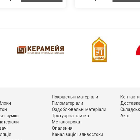
Покрівельні матеріали
Контакти
 блоки
Пиломатеріали
Доставка
етон
Оздоблювальні матеріали
Складськ
ьні суміші
Тротуарна плитка
Акції
матеріали
Металопрокат
вачі
Опалення
оляція
Каналізація і зливостоки