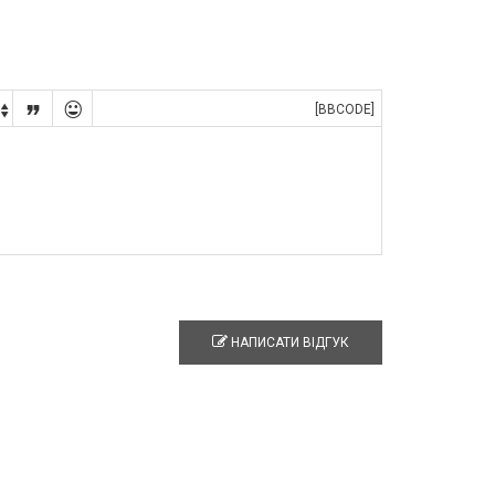


[BBCODE]

НАПИСАТИ ВІДГУК