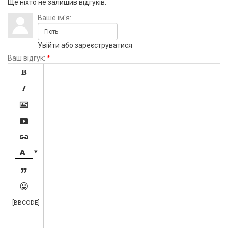
Ще ніхто не залишив відгуків.
Ваше ім'я:
Увійти
або
зареєструватися
Ваш відгук:
*









[BBCODE]