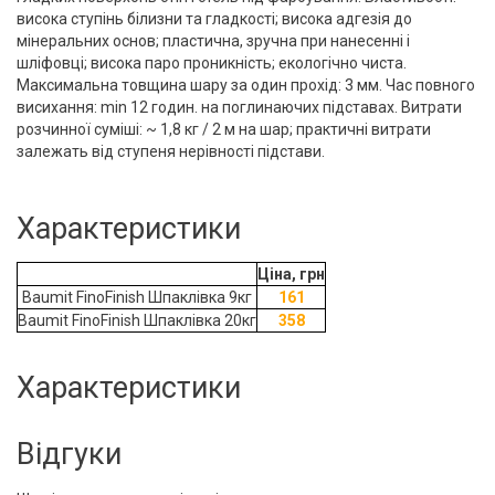
висока ступінь білизни та гладкості; висока адгезія до
мінеральних основ; пластична, зручна при нанесенні і
шліфовці; висока паро проникність; екологічно чиста.
Максимальна товщина шару за один прохід: 3 мм. Час повного
висихання: min 12 годин. на поглинаючих підставах. Витрати
розчинної суміші: ~ 1,8 кг / 2 м на шар; практичні витрати
залежать від ступеня нерівності підстави.
Характеристики
Ціна, грн
Baumit FinoFinish Шпаклівка 9кг
161
Baumit FinoFinish
Шпаклівка
20кг
358
Характеристики
Відгуки