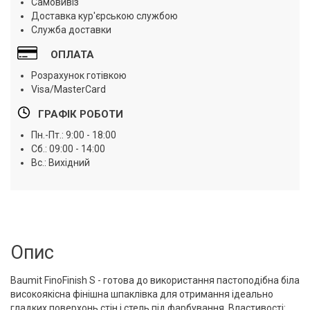
Самовивіз
Доставка кур'єрською службою
Служба доставки
ОПЛАТА
Розрахунок готівкою
Visa/MasterCard
ГРАФІК РОБОТИ
Пн.-Пт.: 9:00 - 18:00
Сб.: 09:00 - 14:00
Вс.: Вихідний
Опис
Baumit FinoFinish S - готова до використання пастоподібна біла
високоякісна фінішна шпаклівка для отримання ідеально
гладких поверхонь стін і стель під фарбування. Властивості: