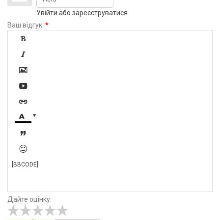
Увійти
або
зареєструватися
Ваш відгук:
*









[BBCODE]
Дайте оцінку: