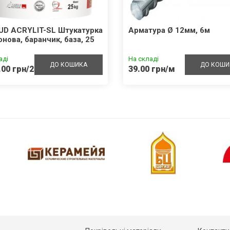
UD ACRYLIT-SL Штукатурка
Арматура Ø 12мм, 6м
онова, баранчик, база, 25
аді
На складі
ДО КОШИКА
ДО КОШИ
.00 грн/25кг
39.00 грн/м