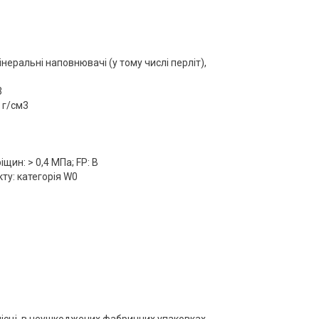
неральні наповнювачі (у тому числі перліт),
3
 г/см3
щин: > 0,4 MПa; FP: В
ту: категорія W0
місці, в неушкоджених фабричних упаковках.