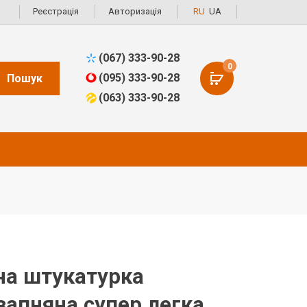
Реєстрація
Авторизація
RU
UA
(067) 333-90-28
0
(095) 333-90-28
Пошук
(063) 333-90-28
на штукатурка
вапняна супер легка