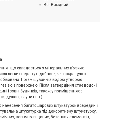
Вс.: Вихідний
а
ня , що складається з мінеральних в'язких
слі легких перліту) і добавок, які покращують
обізована. Прі змішуванні з водою утворює
гезією з поверхнею. Після затвердіння стає водо- і
ні і зовні будинків, також у приміщеннях з
 душові, сауни і т.п.).
 нанесення багатошарових штукатурок всередині і
нтувальна штукатурка під декоративну штукатурку.
рамічних, вапняно-піщаних, бетонних елементів,