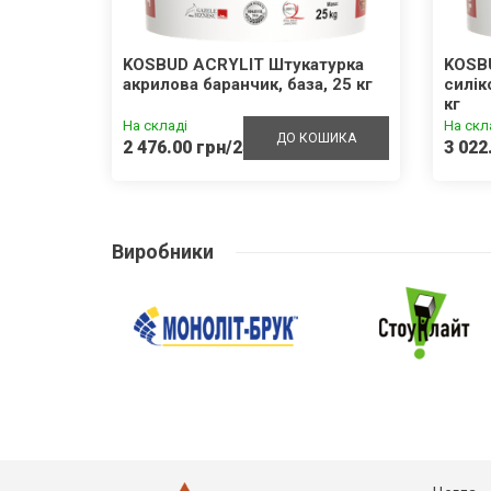
внотіла
KOSBUD ACRYLIT Штукатурка
KOSB
акрилова баранчик, база, 25 кг
силік
кг
На складі
На скл
ШИКА
ДО КОШИКА
2 476.00 грн/25кг
3 022
Виробники