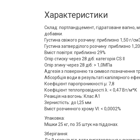
Характеристики
Склад: портландцемент, гідратоване вапно, мі
добавки.
Густина свіжого розчину: приблизно 1,50 г/см
Густина затверділого розчину: приблизно 1,20
Вміст повітря: приблизно 29%
Опір стиску через 28 діб: категорія CS II
Опір згину через 28 діб: > 1,0МПa
Адгезія з поверхнею та символ позначення трі
Абсорбція води в результаті капілярного ефек
Коефіцієнт паропроникності μ: 7,8
Коефіцієнт теплопровідності λ: < 0,47 Вт/м*K
Реакція на вогонь: Клас A1
Зернистість: до l,25 мм
Вміст розчинного хрому VI: < 0,0002%
Упаковка:
Мішки 25 кг, по 35 штук на піддонах.
Зберігання:
До 9 місяців від дати виготовлення у сухому 