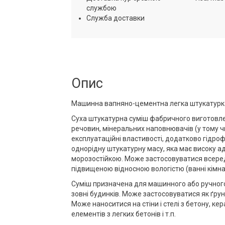
службою
Служба доставки
Опис
Машинна вапняно-цементна легка штукатурк
Суха штукатурна суміш фабричного виготовлен
речовин, мінеральних наповнювачів (у тому чи
експлуатаційні властивості, додатково гідроф
однорідну штукатурну масу, яка має високу ад
морозостійкою. Може застосовуватися всереди
підвищеною відносною вологістю (ванні кімнати,
Суміш призначена для машинного або ручного
зовні будинків. Може застосовуватися як ґру
Може наноситися на стіни і стелі з бетону, ке
елементів з легких бетонів і т.п.