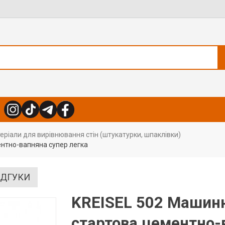
еріали для вирівнювання стін (штукатурки, шпаклівки)
нтно-вапняна супер легка
ІДГУКИ
KREISEL 502 Машин
стартова цементно-