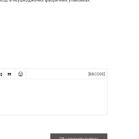


[BBCODE]
