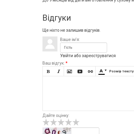
Відгуки
Ще ніхто не залишив відгуків.
Ваше ім'я:
Увійти
або
зареєструватися
Ваш відгук:
*







Розмір тексту
Дайте оцінку: