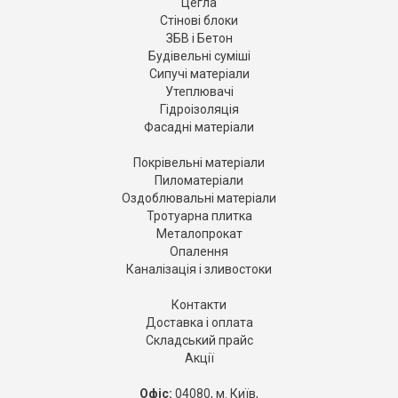
Цегла
Стінові блоки
ЗБВ і Бетон
Будівельні суміші
Сипучі матеріали
Утеплювачі
Гідроізоляція
Фасадні матеріали
Покрівельні матеріали
Пиломатеріали
Оздоблювальні матеріали
Тротуарна плитка
Металопрокат
Опалення
Каналізація і зливостоки
Контакти
Доставка і оплата
Складський прайс
Акції
Офіс:
04080, м. Київ,