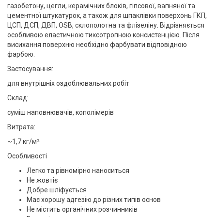
газобетону, цегли, керамічних блоків, гіпсової, вапняної та
цементної штукатурок, а також для шпаклівки поверхонь ГКП,
ЦСП, ДСП, ДВП, OSB, склополотна та флізеліну. Відрізняється
особливою еластичною тиксотропною консистенцією. Після
висихання поверхню необхідно фарбувати відповідною
фарбою.
Застосування:
для внутрішніх оздоблювальних робіт
Склад:
суміш наповнювачів, кополімерів
Витрата:
~1,7 кг/м²
Особливості
Легко та рівномірно наноситься
Не жовтіє
Добре шліфується
Має хорошу адгезію до різних типів основ
Не містить органічних розчинників