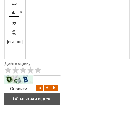





[BBCODE]
Дайте оцінку:
Оновити
НАПИСАТИ ВІДГУК