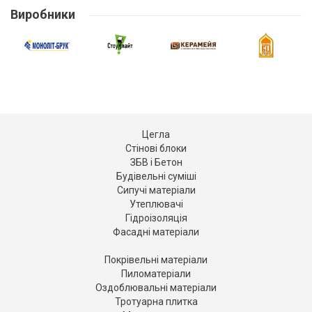
Виробники
Цегла
Стінові блоки
ЗБВ і Бетон
Будівельні суміші
Сипучі матеріали
Утеплювачі
Гідроізоляція
Фасадні матеріали
Покрівельні матеріали
Пиломатеріали
Оздоблювальні матеріали
Тротуарна плитка