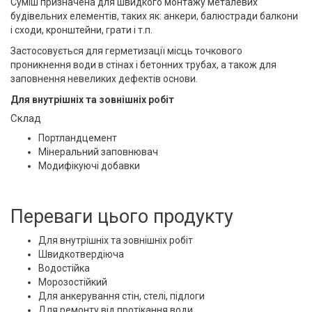
Суміш призначена для швидкого монтажу металевих
будівельних елементів, таких як: анкери, балюстради балкони
і сходи, кронштейни, грати і т.п.
Застосовується для герметизації місць точкового
проникнення води в стінах і бетонних трубах, а також для
заповнення невеликих дефектів основи.
Для внутрішніх та зовнішніх робіт
Склад
Портландцемент
Мінеральний заповнювач
Модифікуючі добавки
Переваги цього продукту
Для внутрішніх та зовнішніх робіт
Швидкотвердіюча
Водостійка
Морозостійкий
Для анкерування стін, стелі, підлоги
Для ремонту від протікання води