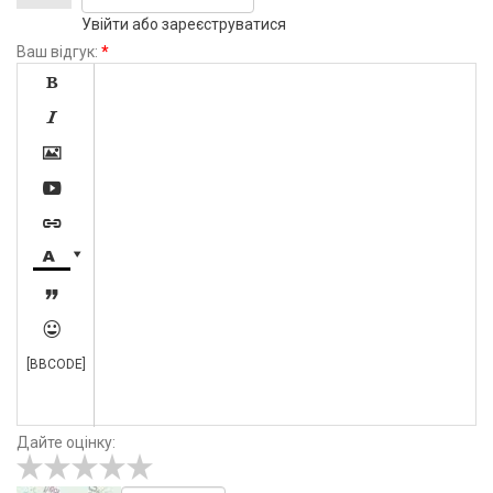
Увійти
або
зареєструватися
Ваш відгук:
*









[BBCODE]
Дайте оцінку: