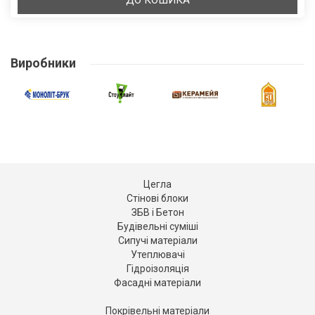
ДО КОШИКА
Виробники
Цегла
Стінові блоки
ЗБВ і Бетон
Будівельні суміші
Сипучі матеріали
Утеплювачі
Гідроізоляція
Фасадні матеріали
Покрівельні матеріали