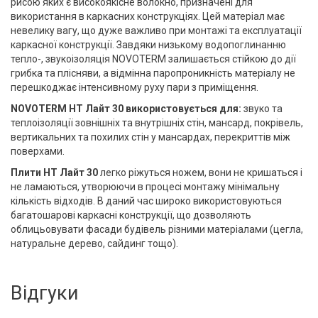
рисою яких є високоякісне волокно, призначені для
використання в каркасних конструкціях. Цей матеріал має
невелику вагу, що дуже важливо при монтажі та експлуатації
каркасної конструкції. Завдяки низькому водопоглинанню
тепло-, звукоізоляція NOVOTERM залишається стійкою до дії
грибка та плісняви, а відмінна паропроникність матеріалу не
перешкоджає інтенсивному руху пари з приміщення.
NOVOTERM HT Лайт 30 використовується для:
звуко та
теплоізоляції зовнішніх та внутрішніх стін, мансард, покрівель,
вертикальних та похилих стін у мансардах, перекриттів між
поверхами.
Плити HT Лайт 30
легко ріжуться ножем, вони не кришаться і
не ламаються, утворюючи в процесі монтажу мінімальну
кількість відходів. В даний час широко використовуються
багатошарові каркасні конструкції, що дозволяють
облицьовувати фасади будівель різними матеріалами (цегла,
натуральне дерево, сайдинг тощо).
Відгуки