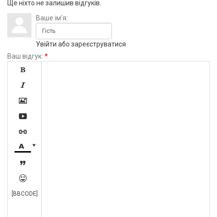
Ще ніхто не залишив відгуків.
Ваше ім'я:
Увійти
або
зареєструватися
Ваш відгук:
*









[BBCODE]