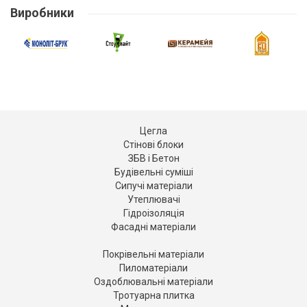
Виробники
Цегла
Стінові блоки
ЗБВ і Бетон
Будівельні суміші
Сипучі матеріали
Утеплювачі
Гідроізоляція
Фасадні матеріали
Покрівельні матеріали
Пиломатеріали
Оздоблювальні матеріали
Тротуарна плитка