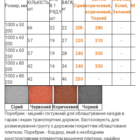
КІЛЬКІСТЬ
ВАГА
Розмір, мм
В 1
Сірий
коричневий,
Білий,
Мік
шт.
кг
РЯДУ
коричневий,
Зелений
шт.
Чорний
1000 х 50
66
22
22
205
280
-
-
200
1000 х 60
57
19
27
220
310
-
-
200
1000 х 60
57
19
28
240
330
-
-
250
1000 х 80
42
14
34
240
330
-
-
200
1000 х 80
42
14
46
250
-
-
-
250
Сірий
Червоний
Коричневий
Чорний
Поребрик - міцний і потужний для облаштування заїздів в
гараж і інших транспортних доріжок. Застосовують для
розмежування грунту з дорожнім покриттям облаштоване
плиткою. Поребрик - бордюр, який є необхідним
конструктивним
елементом мощення плиткою
, надійно