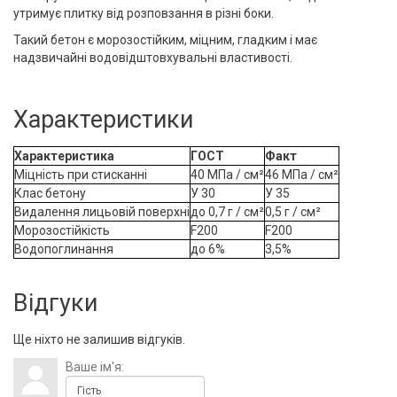
утримує плитку від розповзання в різні боки.
Такий бетон є морозостійким, міцним, гладким і має
надзвичайні водовідштовхувальні властивості.
Характеристики
Характеристика
ГОСТ
Факт
Міцність при стисканні
40 МПа / см²
46 МПа / см²
Клас бетону
У 30
У 35
Видалення лицьовій поверхні
до 0,7 г / см²
0,5 г / см²
Морозостійкість
F200
F200
Водопоглинання
до 6%
3,5%
Відгуки
Ще ніхто не залишив відгуків.
Ваше ім'я: