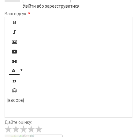
Увійти
або
зареєструватися
Ваш відгук:
*









[BBCODE]
Дайте оцінку: