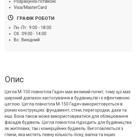
Розрахунок готівкою
Visa/MasterCard
ГРАФІК РОБОТИ
Пн.-Пт.: 9:00 - 18:00
Сб.: 09:00 - 14:00
Вс.: Вихідний
Опис
Цегла М-150 повнотіла Гадяч має великий попит, тому що має
широкий діапазон застосування в будівництві і є ефективною
цеглою. Цегла повнотіла М-150 Гадяч використовується в
різних конструкціях: фундамент, стіни, перегородки, дахи та
інші. Вона також може використовуватися для облицювання
фасадів будівель. Цегла повнотіла підходить для будівництва
як житлових, так і комерційних будівель. Виготовляється з
глини, яка містить певну кількість піску, вапна та інших