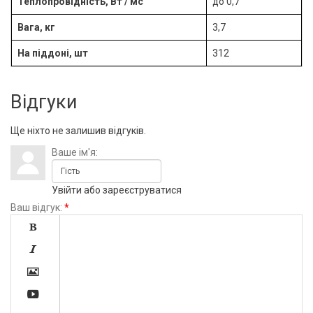
Теплопровідність, Вт / мс
до 0,7
Вага, кг
3,7
На піддоні, шт
312
Відгуки
Ще ніхто не залишив відгуків.
Ваше ім'я:
Увійти
або
зареєструватися
Ваш відгук:
*



