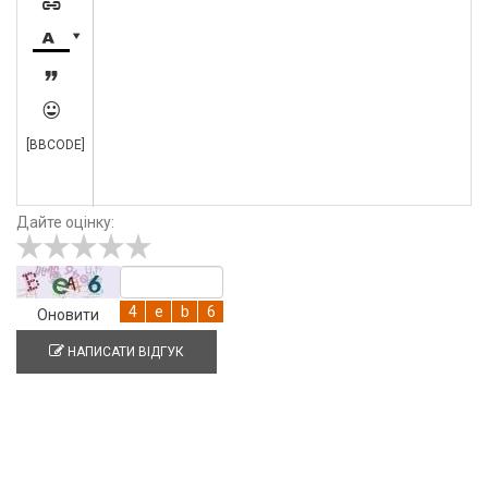





[BBCODE]
Дайте оцінку:
Оновити
НАПИСАТИ ВІДГУК