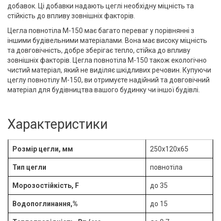
добавок. Ці добавки надають цеглі необхідну міцність та
стійкість до впливу зовнішніх факторів.
Цегла повнотіла М-150 має багато переваг у порівнянні з
іншими будівельними матеріалами. Вона має високу міцність
та довговічність, добре зберігає тепло, стійка до впливу
зовнішніх факторів. Цегла повнотіла М-150 також екологічно
чистий матеріал, який не виділяє шкідливих речовин. Купуючи
цеглу повнотілу М-150, ви отримуєте надійний та довговічний
матеріал для будівництва вашого будинку чи іншої будівлі.
Характеристики
Розмір цегли, мм
250х120х65
Тип цегли
повнотіла
Морозостійкість, F
до 35
Водопоглинання,%
до 15